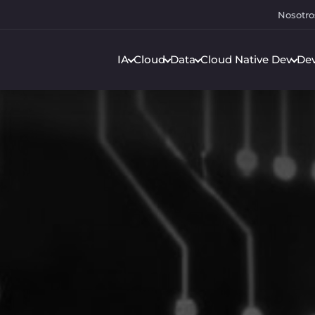
Nosotro
IA
Cloud
Data
Cloud Native Dev
De