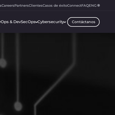
s
Careers
Partners
Clientes
Casos de éxito
Connect
FAQ
ENG 🌐
vOps & DevSecOps
Cybersecurity
Contáctanos