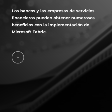
Los bancos y las empresas de servicios
financieros pueden obtener numerosos
beneficios con la implementación de
Microsoft Fabric.
Navigate
to
the
next
section