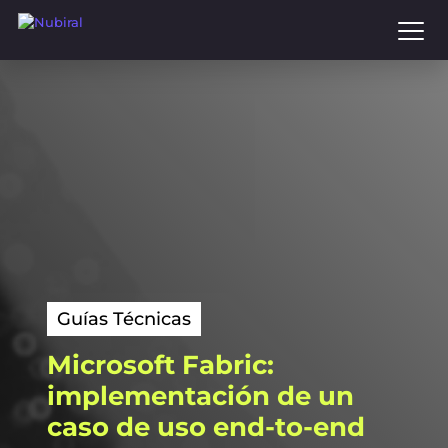
to
main
content
Guías Técnicas
Microsoft
Fabric:
implementación
de
un
caso
de
uso
end-to-end