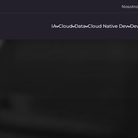
Nosotro
IA
Cloud
Data
Cloud Native Dev
De