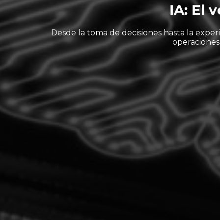
IA: El 
Desde la toma de decisiones hasta la experie
operaciones