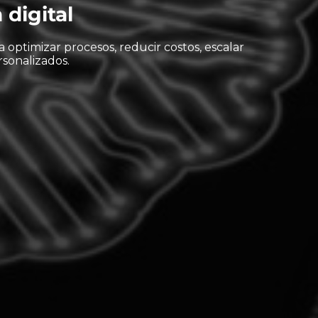
 digital
a optimizar procesos, reducir costos, escalar
sonalizados.