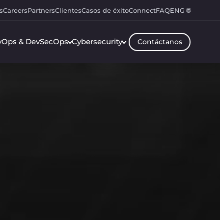
s
Careers
Partners
Clientes
Casos de éxito
Connect
FAQ
ENG 🌐
vOps & DevSecOps
Cybersecurity
Contáctanos