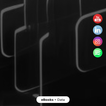
eBooks
+
Data