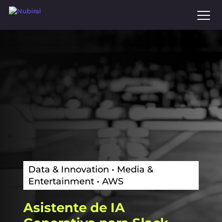
to
main
content
Data & Innovation • Media &
Entertainment • AWS
Asistente
de
IA