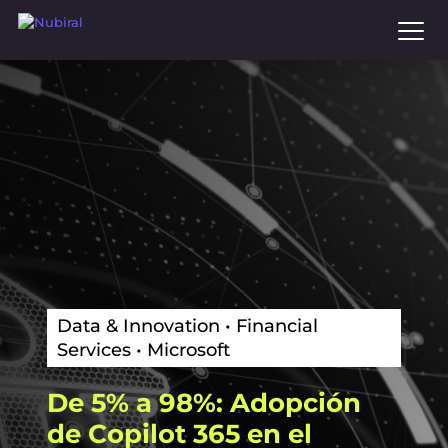
to
main
content
Data & Innovation • Financial
Services • Microsoft
De
5%
a
98%:
Adopción
de
Copilot
365
en
el