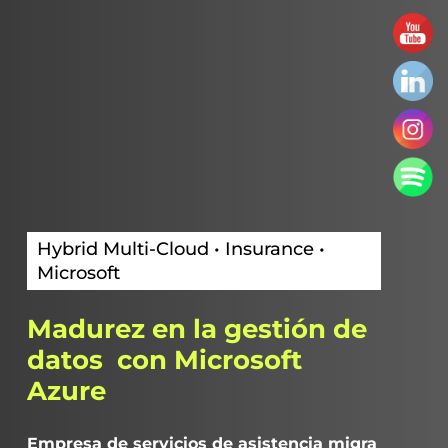
Hybrid Multi-Cloud • Insurance •
Microsoft
Madurez
en
la
gestión
de
datos
con
Microsoft
Azure
Empresa de servicios de asistencia migra