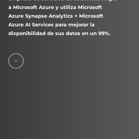
a Microsoft Azure y utiliza Microsoft
Azure Synapse Analytics + Microsoft
Azure AI Services para mejorar la
disponibilidad de sus datos en un 99%.
Navigate
to
the
next
section