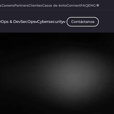
s
Careers
Partners
Clientes
Casos de éxito
Connect
FAQ
ENG 🌐
vOps & DevSecOps
Cybersecurity
Contáctanos