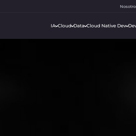
Nosotro
IA
Cloud
Data
Cloud Native Dev
De