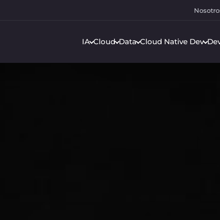
Nosotro
IA
Cloud
Data
Cloud Native Dev
De