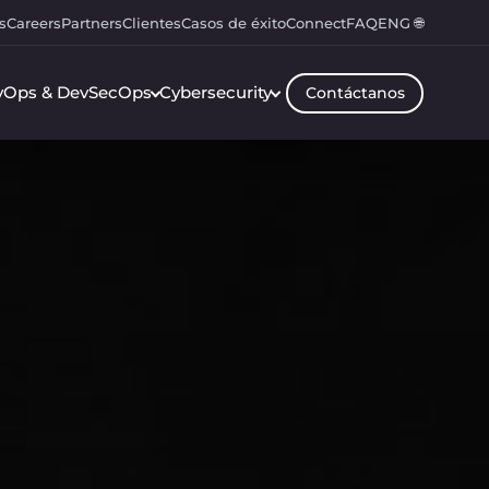
s
Careers
Partners
Clientes
Casos de éxito
Connect
FAQ
ENG 🌐
vOps & DevSecOps
Cybersecurity
Contáctanos