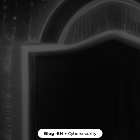
Blog -EN
+
Cybersecurity