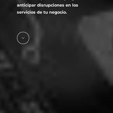
anticipar disrupciones en los
servicios de tu negocio.
Navigate
to
the
next
section