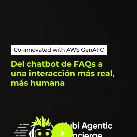
Co-innovated with AWS GenAIIC
Del
chatbot
de
FAQs
a
una
interacción
más
real,
más
humana
Play Video