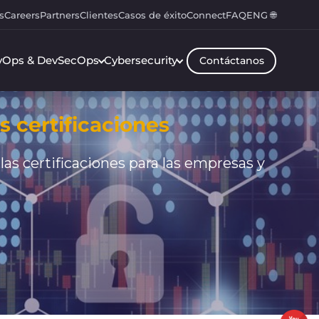
s
Careers
Partners
Clientes
Casos de éxito
Connect
FAQ
ENG 🌐
vOps & DevSecOps
Cybersecurity
Contáctanos
s certificaciones
as certificaciones para las empresas y