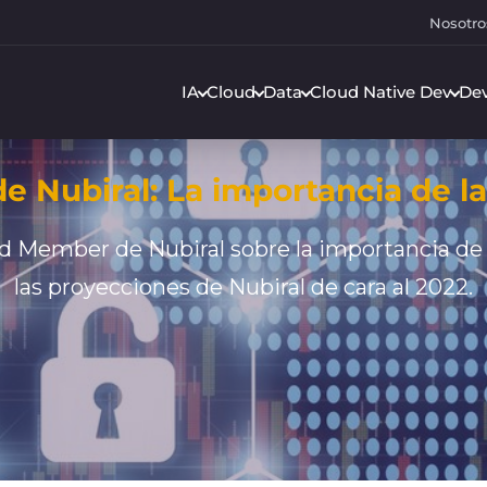
Nosotro
IA
Cloud
Data
Cloud Native Dev
De
e Nubiral: La importancia de la
rd Member de Nubiral sobre la importancia de l
las proyecciones de Nubiral de cara al 2022.